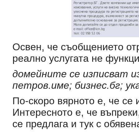
Освен, че съобщението от
реално услугата не функци
домейните се изписват из
петров.име; бизнес.бг; у
По-скоро вярното е, че се
Интересното е, че въпреки
се предлага и тук с обявен