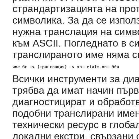
страндартизацията на прот
символика. За да се изпол
нужна транслация на симв
към ASCII. Погледнато в с
транслираното име няма с
име.бг -> (транслация) -> xn--e1afm.xn--90a
Всички инструменти за диа
трябва да имат начин първ
диагностицират и обработва
подобни транслирани имен
технически ресурс в глоб
локални екстри, свързани 