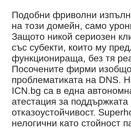
Подобни фриволни изпълне
на този домейн, само урон
Защото никой сериозен кл
със субекти, които му пред
функционираща, без тя ре
Посочените фирми изобщо
проблематиката на DNS. Н
ICN.bg са в една автономн
атестация за поддържката 
отказоустойчивост. Superho
нелогични като стойност п