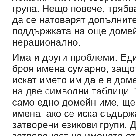
група. Нещо повече, трябв
да се натоварят допълнит
поддържката на още домейн
нерационално.
Има и други проблеми. Еди
броя имена сумарно, защо
искат името им да е в дом
на две символни таблици. Т
само едно домейн име, ще
имена, ако се иска съдърж
затворени езикови групи. 
затвореност на имената от