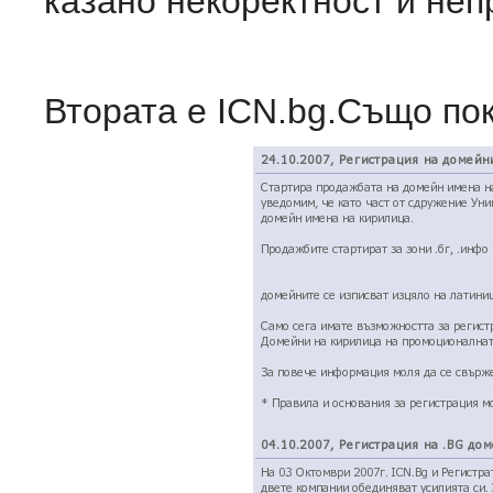
казано некоректност и не
Втората е ICN.bg.Също по