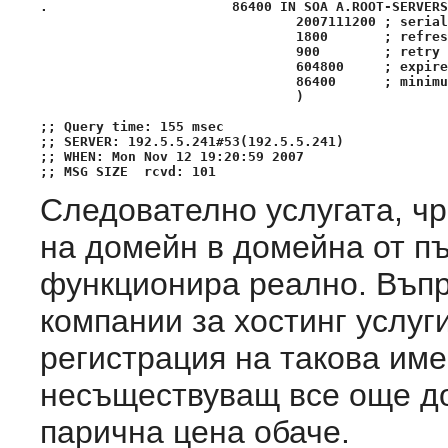
.                       86400 IN SOA A.ROOT-SERVERS
                                2007111200 ; serial

                                1800       ; refres
                                900        ; retry 
                                604800     ; expire
                                86400      ; minimu
                                )

;; Query time: 155 msec

;; SERVER: 192.5.5.241#53(192.5.5.241)

;; WHEN: Mon Nov 12 19:20:59 2007

Следователно услугата, чр
на домейн в домейна от пър
функционира реално. Въпр
компании за хостинг услуг
регистрация на такова име,
несъществуващ все още д
парична цена обаче.