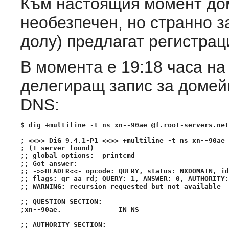
Към настоящия момент дом
необезпечен, но странно з
долу) предлагат регистраци
В момента е 19:18 часа на
делегиращ запис за домейн
DNS:
$ dig +multiline -t ns xn--90ae @f.root-servers.net

; <<>> DiG 9.4.1-P1 <<>> +multiline -t ns xn--90ae 
; (1 server found)

;; global options:  printcmd

;; Got answer:

;; ->>HEADER<<- opcode: QUERY, status: NXDOMAIN, id
;; flags: qr aa rd; QUERY: 1, ANSWER: 0, AUTHORITY:
;; WARNING: recursion requested but not available

;; QUESTION SECTION:

;xn--90ae.              IN NS

;; AUTHORITY SECTION:
