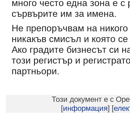
много често една зона е с
сървърите им за имена.
Не препоръчвам на никого 
никакъв смисъл и която се
Ако градите бизнесът си н
този регистър и регистрат
партньори.
Този документ е с O
[
информация
] [
елек